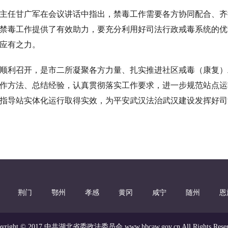
主任甘广军在会议讲话中指出，禁毒工作需要各方协同配合、齐
禁毒工作提供了有效助力，要充分利用好司法行政戒毒系统的优
应有之力。
顺利召开，是市二所凝聚各方力量、扎实推进社区戒毒（康复）
作方法、总结经验，认真贯彻落实工作要求，进一步规范站点运
指导站实体化运行取得实效，为平安武汉法治武汉建设发挥好司
荆门
鄂州
孝感
黄冈
咸宁
随州
恩
pyright © 2017 中共湖北省委政法委员会 www.hbcaw.gov.cn All Rights Reser