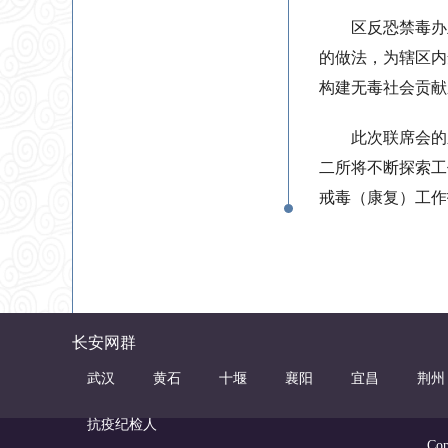
区反恐禁毒办
的做法，为辖区内
构建无毒社会贡献
此次联席会的
二所将不断探索工
戒毒（康复）工作
长安网群
武汉
黄石
十堰
襄阳
宜昌
荆州
抗疫纪检人
Co