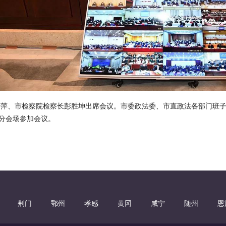
慕萍、市检察院检察长彭胜坤出席会议。市委政法委、市直政法各部门班
分会场参加会议。
荆门
鄂州
孝感
黄冈
咸宁
随州
恩