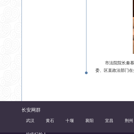
市法院院长秦
委、区直政法部门在
长安网群
武汉
黄石
十堰
襄阳
宜昌
荆州