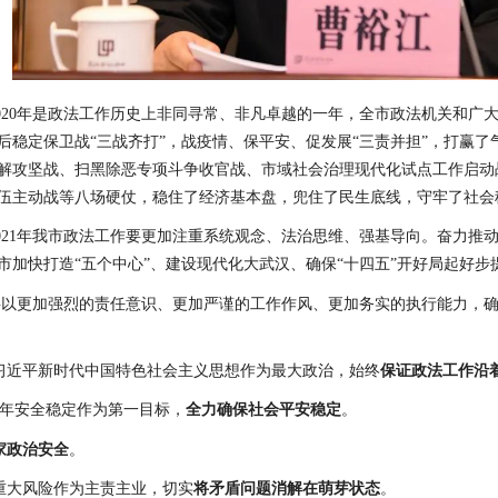
020
年是政法工作历史上非同寻常、非凡卓越的一年，全市政法机关和广
后稳定保卫战“三战齐打”，战疫情、保平安、促发展“三责并担”，打赢
解攻坚战、扫黑除恶专项斗争收官战、市域社会治理现代化试点工作启动
伍主动战等八场硬仗，稳住了经济基本盘，兜住了民生底线，守牢了社会
021
年我市政法工作要更加注重系统观念、法治思维、强基导向。奋力推
市加快打造“五个中心”、建设现代化大武汉、确保“十四五”开好局起好
要以更加强烈的责任意识、更加严谨的工作作风、更加务实的执行能力，
习近平新时代中国特色社会主义思想作为最大政治，始终
保证政法工作沿
年安全稳定作为第一目标，
全力确保社会平安稳定
。
家政治安全
。
重大风险作为主责主业，切实
将矛盾问题消解在萌芽状态
。