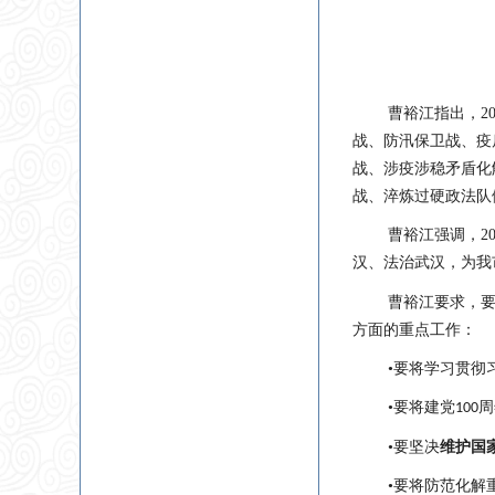
曹裕江指出
，
2
战、防汛保卫战、疫
战、涉疫涉稳矛盾化
战、淬炼过硬政法队
曹裕江强调
，
2
汉、法治武汉，为我
曹裕江要求
，
方面的重点工作：
•要将学习贯彻
•要将建党
周
100
•要坚决
维护国
•要将防范化解