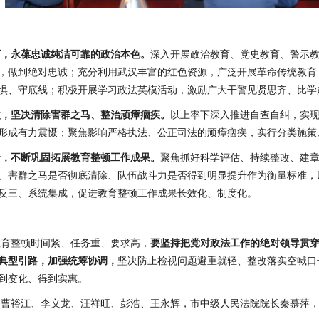
育，永葆忠诚纯洁可靠的政治本色。
深入开展政治教育、党史教育、警示
，做到绝对忠诚；充分利用武汉丰富的红色资源，广泛开展革命传统教育
惧、守底线；积极开展学习政法英模活动，激励广大干警见贤思齐、比学
改，坚决清除害群之马、整治顽瘴痼疾。
以上率下深入推进自查自纠，实
形成有力震慑；聚焦影响严格执法、公正司法的顽瘴痼疾，实行分类施策
升，不断巩固拓展教育整顿工作成果。
聚焦抓好科学评估、持续整改、建
、害群之马是否彻底清除、队伍战斗力是否得到明显提升作为衡量标准，
反三、系统集成，促进教育整顿工作成果长效化、制度化。
教育整顿时间紧、任务重、要求高，
要坚持把党对政法工作的绝对领导贯
重典型引路，加强统筹协调，
坚决防止检视问题避重就轻、整改落实空喊口
到变化、得到实惠。
、曹裕江、李义龙、汪祥旺、彭浩、王永辉，市中级人民法院院长秦慕萍