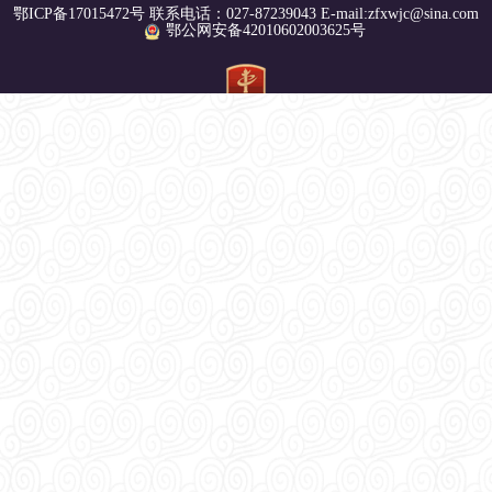
鄂ICP备17015472号 联系电话：027-87239043 E-mail:zfxwjc@sina.com
鄂公网安备42010602003625号