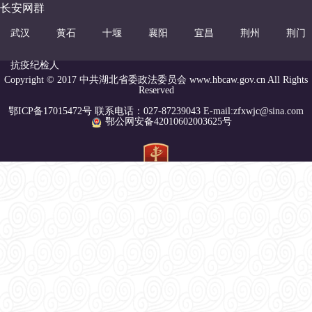
长安网群
武汉
黄石
十堰
襄阳
宜昌
荆州
荆门
抗疫纪检人
Copyright © 2017 中共湖北省委政法委员会 www.hbcaw.gov.cn All Rights
Reserved
鄂ICP备17015472号 联系电话：027-87239043 E-mail:zfxwjc@sina.com
鄂公网安备42010602003625号