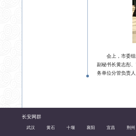
会上，市委组
副秘书长黄志彤、
务单位分管负责人
长安网群
武汉
黄石
十堰
襄阳
宜昌
荆州