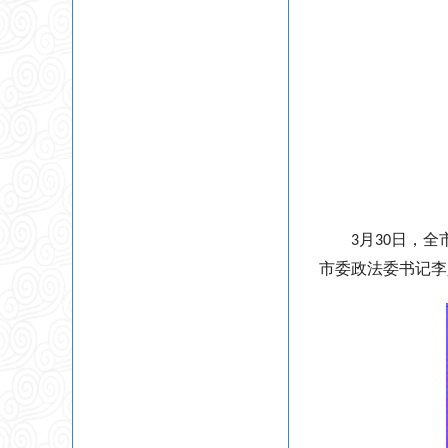
月
日，全
3
30
市委政法委书记李