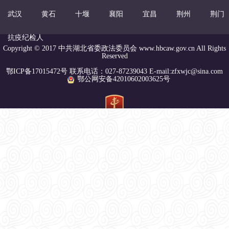
武汉
黄石
十堰
襄阳
宜昌
荆州
荆门
抗疫纪检人
Copyright © 2017 中共湖北省委政法委员会 www.hbcaw.gov.cn All Rights
Reserved
鄂ICP备17015472号 联系电话：027-87239043 E-mail:zfxwjc@sina.com
鄂公网安备42010602003625号