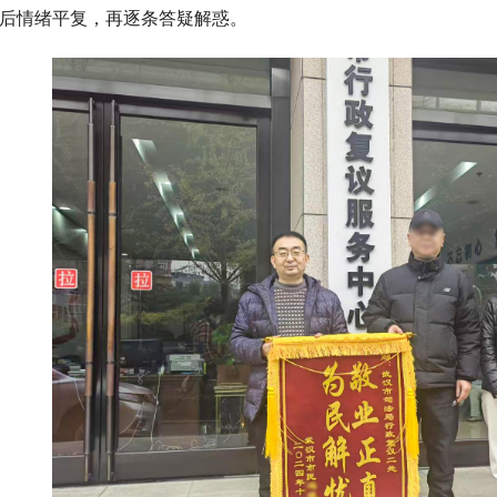
后情绪平复，再逐条答疑解惑。