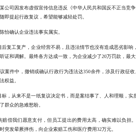
武汉某公司因发布虚假宣传信息违反《中华人民共和国反不正当竞
司随即提起行政复议，希望能够减轻处罚。
陈怡确认企业违法事实属实。
情后复工复产，企业经营不易，且违法情节也没有造成恶劣影响
听证和调解。最终各方达成一致，为企业减少了20万罚款，最
议案件中，撤销或确认行政行为违法达350余件，涉及行政征
法权益。
目标，从来不是一纸复议决定书，而是案结事了、人和理顺，实
了群众的急难愁盼。
伤赔偿我们愿意支付，但员工提出的费用太高，确实难以负担。
时突发晕厥摔伤，向企业索赔工伤和医疗费用32万元。