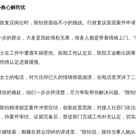
心换心解民忧
入行政复议岗位时，陈怡曾面临不小的挑战。行政复议直面案件申
一步的群众，大多是四处维权无果，很多人都是带着情绪上门。
王女士在工作中遭遇车祸受伤。前期工伤认定后，医院又诊断出因
伤情认定进展缓慢。
女士的电话，对方压抑已久的情绪彻底崩溃，在电话里哭诉了二
懂你的难处，咱们一步步捋清楚，尽力争取帮你解决问题。”陈
陈怡精准锁定案件冲突症结，创新处置思路，对接人社部门依法
，待案件审结、证据完备后，督促部门完成工伤补充认定，切实
关键线索，都藏在群众琐碎的讲述里。”陈怡说，接待当事人她