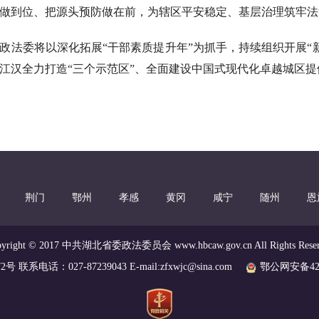
做到位、把源头预防做在前，为辖区平安稳定、基层治理筑牢法
政法委将以深化拓展“干部素质提升年”为抓手，持续组织开展“
江汉全力打造“三个示范区”、全面建设中国式现代化卓越城区
荆门
鄂州
孝感
黄冈
咸宁
随州
恩
pyright © 2017 中共湖北省委政法委员会 www.hbcaw.gov.cn All Rights Reser
2号 联系电话：027-87239043 E-mail:zfxwjc@sina.com
鄂公网安备4201