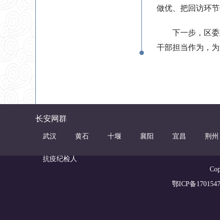
做优、把回访环节
下一步，区委
干部担当作为，为
长安网群
武汉
黄石
十堰
襄阳
宜昌
荆州
抗疫纪检人
Co
鄂ICP备1701547