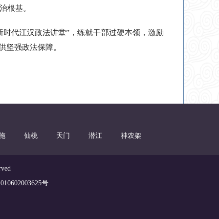
治根基。
新时代江汉政法讲堂”，练就干部过硬本领，激励
提供坚强政法保障。
施
仙桃
天门
潜江
神农架
ved
0602003625号