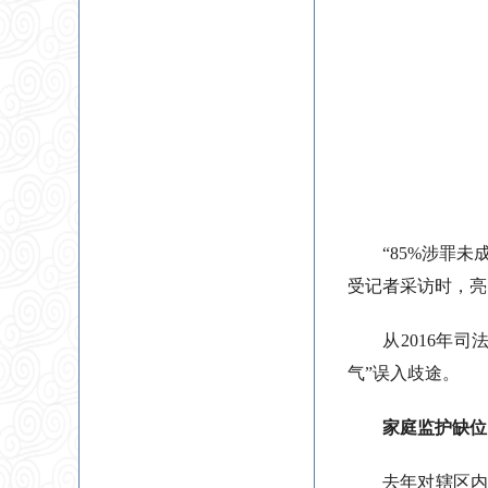
“85%涉罪
受记者采访时，亮
从2016年
气”误入歧途。
家庭监护缺位
去年对辖区内