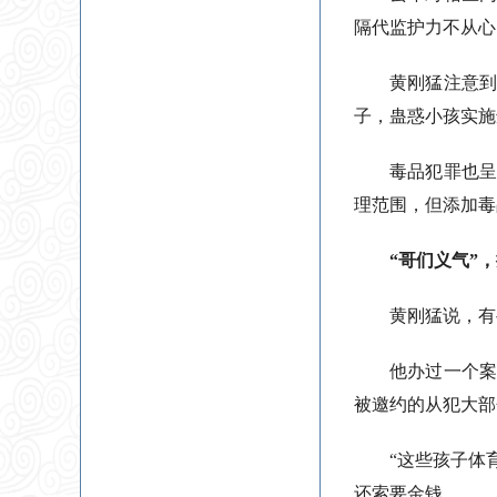
隔代监护力不从心
黄刚猛注意到
子，蛊惑小孩实施
毒品犯罪也呈
理范围，但添加毒
“哥们义气”
黄刚猛说，有
他办过一个案
被邀约的从犯大部
“这些孩子体
还索要金钱。