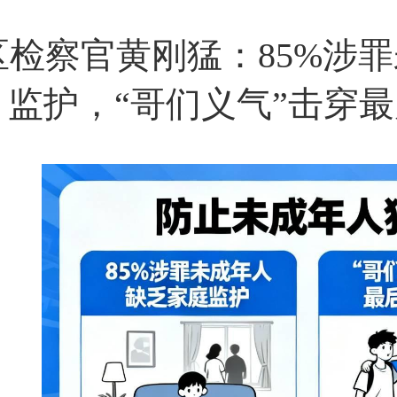
区检察官黄刚猛：85%涉
监护，“哥们义气”击穿