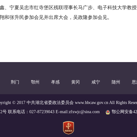
鑫、宁夏吴忠市红寺堡区残联理事长马广步、电子科技大学教授
翔和张升民参加会见并出席大会，吴政隆参加会见。
荆门
鄂州
孝感
黄冈
咸宁
随州
恩
pyright © 2017 中共湖北省委政法委员会 www.hbcaw.gov.cn All Rights Reser
2号 联系电话：027-87239043 E-mail:zfxwjc@sina.com
鄂公网安备4201