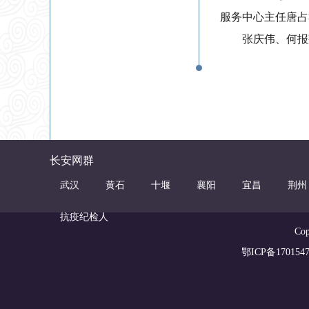
服务中心主任唐占
张庆伟、何报
长安网群
武汉
黄石
十堰
襄阳
宜昌
荆州
抗疫纪检人
Co
鄂ICP备1701547