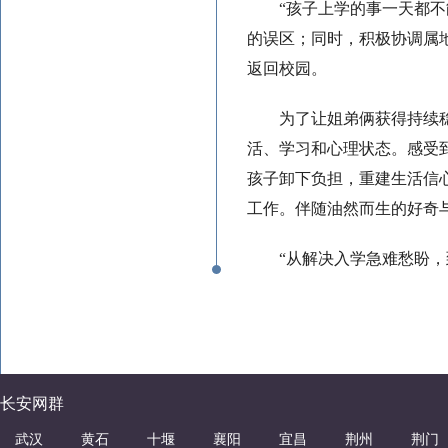
“孩子上学的事一天都
的误区；同时，积极协调属
返回校园。
为了让姐弟俩获得持续
活、学习和心理状态。感受
孩子卸下负担，重建生活信
工作。伴随油然而生的好奇
“从解决入学急难愁盼，
长安网群
武汉
黄石
十堰
襄阳
宜昌
荆州
荆门