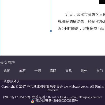
近日，武汉市黄陂区人民
视法院调解结果，经多次释
近5小时腾退，涉案房屋当
长安网群
武汉
黄石
十堰
襄阳
宜昌
荆州
荆门
抗疫纪检人
Copyright © 2017 中共湖北省委政法委员会 www.hbcaw.gov.cn All Rights
Reserved
鄂ICP备17015472号 联系电话：027-87239043 E-mail:zfxwjc@sina.com
鄂公网安备42010602003625号