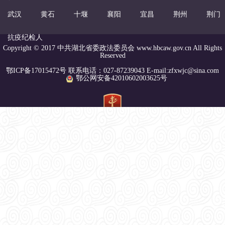
武汉
黄石
十堰
襄阳
宜昌
荆州
荆门
抗疫纪检人
Copyright © 2017 中共湖北省委政法委员会 www.hbcaw.gov.cn All Rights
Reserved
鄂ICP备17015472号 联系电话：027-87239043 E-mail:zfxwjc@sina.com
鄂公网安备42010602003625号