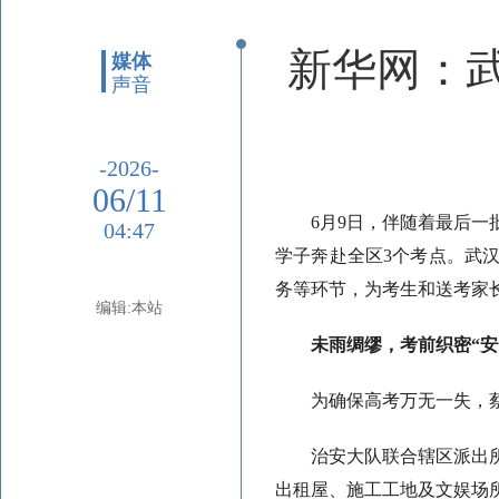
新华网：
媒体
声音
-2026-
06/11
6月9日，伴随着最后一
04:47
学子奔赴全区3个考点。武
务等环节，为考生和送考家长
编辑:本站
未雨绸缪，考前织密“安
为确保高考万无一失，
治安大队联合辖区派出
出租屋、施工工地及文娱场