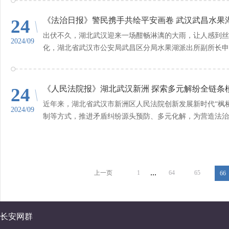
24
《法治日报》警民携手共绘平安画卷 武汉武昌水果
出伏不久，湖北武汉迎来一场酣畅淋漓的大雨，让人感到丝
2024/09
化，湖北省武汉市公安局武昌区分局水果湖派出所副所长申东
24
《人民法院报》湖北武汉新洲 探索多元解纷全链条
近年来，湖北省武汉市新洲区人民法院创新发展新时代“枫
2024/09
制等方式，推进矛盾纠纷源头预防、多元化解，为营造法治化
...
上一页
1
64
65
66
长安网群