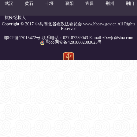
武汉
黄石
十堰
襄阳
宜昌
荆州
荆门
抗疫纪检人
Copyright © 2017 中共湖北省委政法委员会 www.hbcaw.gov.cn All Rights
Reserved
鄂ICP备17015472号 联系电话：027-87239043 E-mail:zfxwjc@sina.com
鄂公网安备42010602003625号