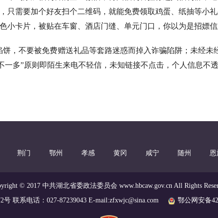
，只需要加个好友扫个二维码，就能免费领取鸡蛋、纸抽等小礼
色小卡片，被贴在车窗、酒店门缝、单元门口，你以为是招嫖信
馅饼，不要被免费赠送礼品等套路迷惑而掉入诈骗陷阱；未经未
三不一多”原则即陌生来电不轻信，未知链接不点击，个人信息不
荆门
鄂州
孝感
黄冈
咸宁
随州
恩
pyright © 2017 中共湖北省委政法委员会 www.hbcaw.gov.cn All Rights Reser
2号 联系电话：027-87239043 E-mail:zfxwjc@sina.com
鄂公网安备4201