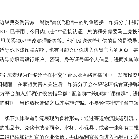
边经典案例告诫，警惕“高仿”短信中的钓鱼链接：诈骗分子根
ETC已停用，今日内点击***链接认证；您的积分需要马上兑
即联系400-***改签理赔等等。他们发送这些短信的目的是
诱导你下载诈骗APP，也有可能会让你进入仿冒官方的网页，
诱导你填写银行账户、密码、身份证号等个人信息，进而实施诈
道引流表现为诈骗分子在社交平台以及网络直播间中，发布投资
日提醒，在获得受害人关注后，诈骗分子会在评论区或者直播弹
方平台加入所谓的“投资指导群”“配音群”“兼职群”“课程群”
的时间，当你放松警惕之后才实施诈骗。不要轻信社交平台中短
，线下实体渠道引流表现为多种形式：通过寄递物流快递引流，
的礼品卡、兑奖卡或者雨伞、水杯、小玩具，或者一张印有二维
二维码添加福利官的企业微信，再由福利官拉你进入福利群；通