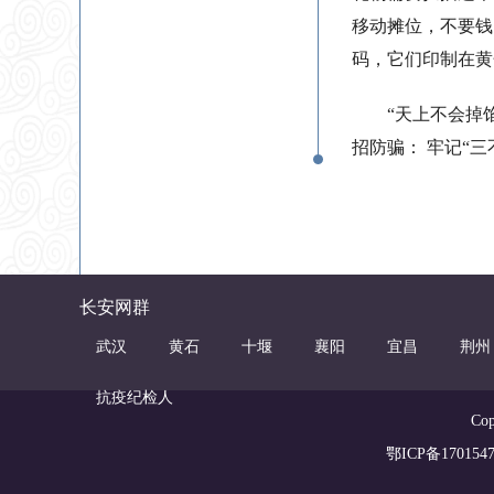
移动摊位，不要钱
码，它们印制在黄
“天上不会掉
招防骗： 牢记“
长安网群
武汉
黄石
十堰
襄阳
宜昌
荆州
抗疫纪检人
Co
鄂ICP备1701547