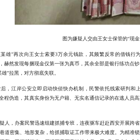
图为嫌疑人交由王女士保管的“现金
“项某雄”再次向王女士索要3万余元钱款，其频繁反常的借钱
验，赫然发现每捆现金仅第一张为真币，其余全部是银行练功点
某雄”拉黑，对方彻底失联。
索后，江岸公安立即启动快侦快办机制，民警依托线索研判和
系全程伪造，其真实身份为无户籍、无实名通信记录的在逃人员
疑人，办案民警迅速组建抓捕专班，连夜驱车赶赴西安开展跨省
巷道密集、地形复杂，给抓捕取证工作带来极大难度。为精准锁