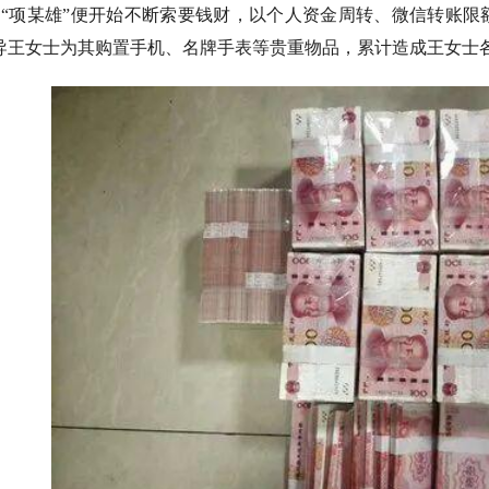
“项某雄”便开始不断索要钱财，以个人资金周转、微信转账限
时诱导王女士为其购置手机、名牌手表等贵重物品，累计造成王女士各