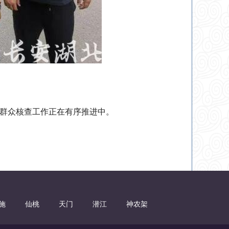
群众核查工作正在有序推进中。
施
仙桃
天门
潜江
神农架