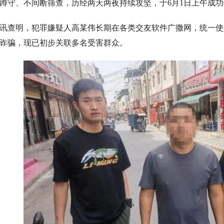
蹲守、不间断筛查，历经两天两夜持续攻坚，于6月1日上午成
讯查明，犯罪嫌疑人高某伟长期在各类交友软件广撒网，统一使用
诈骗，现已初步关联多名受害群众。