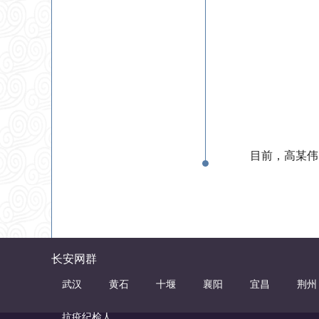
目前，高某伟
长安网群
武汉
黄石
十堰
襄阳
宜昌
荆州
抗疫纪检人