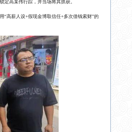
功锁定高某伟行踪，并当场将其抓获。
“高薪人设+假现金博取信任+多次借钱索财”的