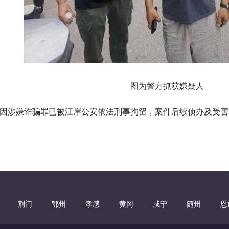
图为警方抓获嫌疑人
因涉嫌诈骗罪已被江岸公安依法刑事拘留，案件后续侦办及受害
荆门
鄂州
孝感
黄冈
咸宁
随州
恩