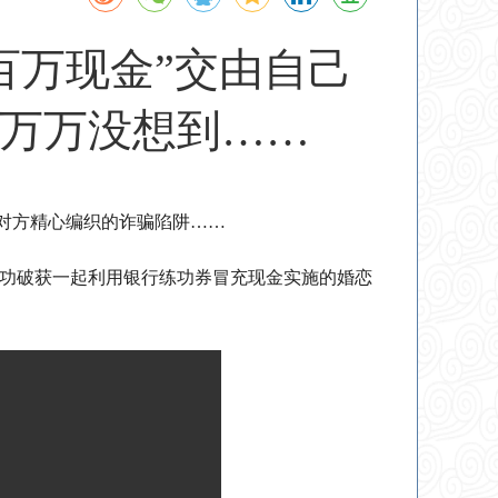
百万现金”交由自己
万万没想到……
入对方精心编织的诈骗陷阱……
功破获一起利用银行练功券冒充现金实施的婚恋