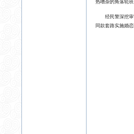
热嘈杂的角落轮班
经民警深挖审
同款套路实施婚恋