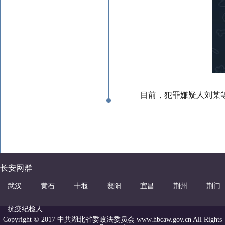
目前，犯罪嫌疑人刘某
长安网群
武汉
黄石
十堰
襄阳
宜昌
荆州
荆门
抗疫纪检人
Copyright © 2017 中共湖北省委政法委员会 www.hbcaw.gov.cn All Rights